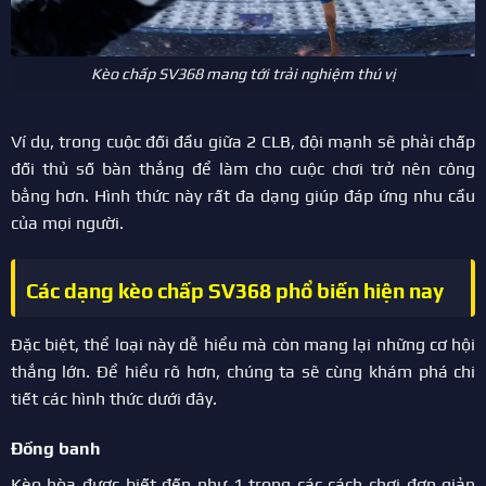
Kèo chấp SV368 mang tới trải nghiệm thú vị
Ví dụ, trong cuộc đối đầu giữa 2 CLB, đội mạnh sẽ phải chấp
đối thủ số bàn thắng để làm cho cuộc chơi trở nên công
bằng hơn. Hình thức này rất đa dạng giúp đáp ứng nhu cầu
của mọi người.
Các dạng kèo chấp SV368 phổ biến hiện nay
Đặc biệt, thể loại này dễ hiểu mà còn mang lại những cơ hội
thắng lớn. Để hiểu rõ hơn, chúng ta sẽ cùng khám phá chi
tiết các hình thức dưới đây.
Đồng banh
Kèo hòa được biết đến như 1 trong các cách chơi đơn giản