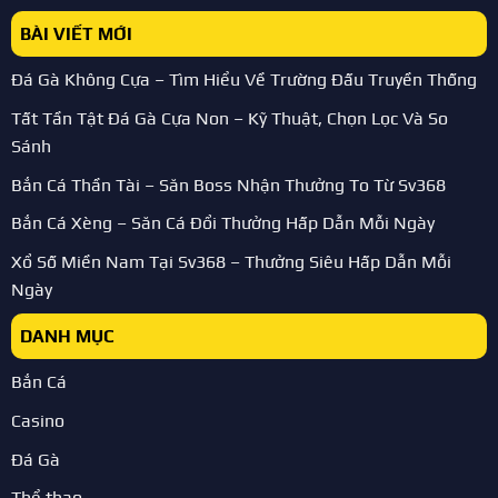
BÀI VIẾT MỚI
Đá Gà Không Cựa – Tìm Hiểu Về Trường Đấu Truyền Thống
Tất Tần Tật Đá Gà Cựa Non – Kỹ Thuật, Chọn Lọc Và So
Sánh
Bắn Cá Thần Tài – Săn Boss Nhận Thưởng To Từ Sv368
Bắn Cá Xèng – Săn Cá Đổi Thưởng Hấp Dẫn Mỗi Ngày
Xổ Số Miền Nam Tại Sv368 – Thưởng Siêu Hấp Dẫn Mỗi
Ngày
DANH MỤC
Bắn Cá
Casino
Đá Gà
Thể thao