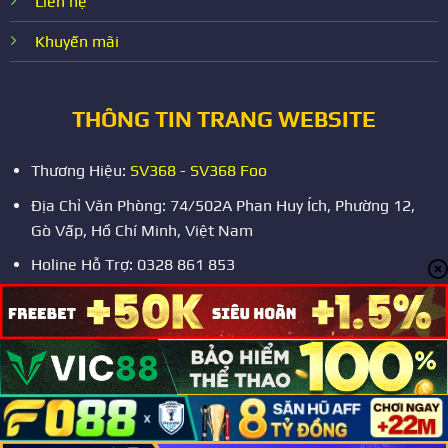
Liên hệ
Khuyến mãi
THÔNG TIN TRANG WEBSITE
Thương Hiệu:
SV368
-
SV368 Foo
Địa Chỉ Văn Phòng:
74/502A Phan Huy Ích, Phường 12,
Gò Vấp, Hồ Chí Minh, Việt Nam
Holine Hỗ Trợ:
0328 861 853
Website:
https://chelsea-boots.nl/