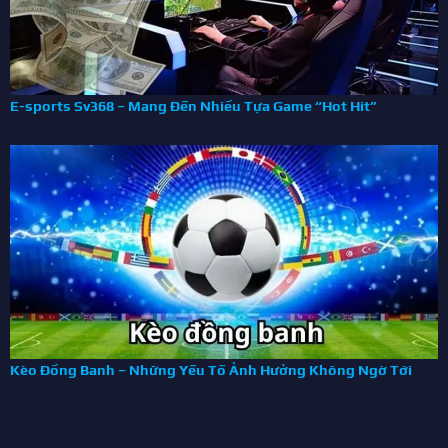
E-sports Sv368 – Mang Đến Nhiều Tựa Game “Hot Hit”
Kèo Đồng Banh – Những Yếu Tố Ảnh Hưởng Không Ngờ Tới