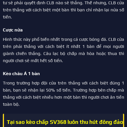
tư sẽ phải quyết định CLB nào sẽ thắng. Thế nhưng, CLB cửa
trên thắng với cách biệt một bàn thì bạn chỉ nhận lại nửa số
tiền.
Cược nửa
Hình thức này phổ biến nhất trong cá cược bóng đá. CLB cửa
trên phải thắng với cách biệt ít nhất 1 bàn để mọi người
giành chiến thắng. Câu lạc bộ chấp mà hòa hoặc thua thì
người chơi sẽ mất hết số tiền.
Kèo châu Á 1 bàn
Trong trường hợp đội cửa trên thắng với cách biệt đúng 1
bàn, bạn sẽ nhận lại 50% số tiền. Trường hợp bên chấp mà
thắng với cách biệt nhiều hơn một bàn thì người chơi ăn tiền
toàn bộ.
Tại sao kèo chấp SV368 luôn thu hút đông đảo