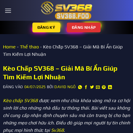
ĐĂNG KÝ
ĐĂNG NHẬP
Home
-
Thể thao
-
Kèo Chấp SV368 – Giải Mã Bí Ẩn Giúp
Tìm Kiếm Lợi Nhuận
Kèo Chấp SV368 – Giải Mã Bí Ẩn Giúp
Tìm Kiếm Lợi Nhuận
ĐĂNG VÀO
04/07/2025
BỞI
DAVID NGÔ
Kèo chấp SV368
được xem như chìa khóa vàng mở ra cơ hội
sinh lời cho những nhà đầu tư thông thái. Bài viết sau không
chỉ cung cấp nhận định chuyên sâu mà còn trang bị cho bạn
những mẹo chơi hữu ích. Điều đó giúp mọi người tự tin chinh
phục mọi hình thức tại
Sv368
.