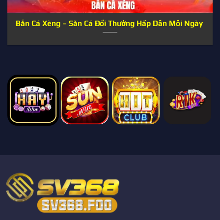
chỉ có Đá Gà
Bắn Cá Xèng – Săn Cá Đổi Thưởng Hấp Dẫn Mỗi Ngày
Dù nổi danh là “ông kẹ” trong làng cá cược đá gà, nhưng
SV368
đã chứng minh sức mạnh của một nhà cái toàn
năng khi đầu tư hàng triệu USD vào hệ thống trò chơi đa
dạng. Tỷ lệ hoàn vốn (RTP) trung bình tại các sảnh game
của SV368 luôn duy trì ở mức 96% – 98%, đảm bảo lợi ích
tối đa cho người chơi.
Sảnh cá cược thể thao đa dạng kèo thơm mỗi ngày
SV368 hợp tác cùng 4 sảnh cược lớn nhất thế giới: Saba
Sports, CMD368, United Gaming và BTI.
Quy mô: Cung cấp hơn 1.000 sự kiện thể thao mỗi
tháng, bao gồm Bóng đá, Basketball, Tennis và Esports
(Dota 2, LoL, CS:GO).
Tỷ lệ kèo: Cập nhật biến động theo giây. Biên lợi nhuận