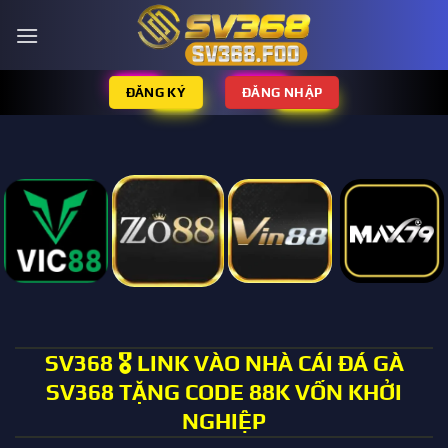
ĐĂNG KÝ
ĐĂNG NHẬP
SV368 🎖️ LINK VÀO NHÀ CÁI ĐÁ GÀ
SV368 TẶNG CODE 88K VỐN KHỞI
NGHIỆP