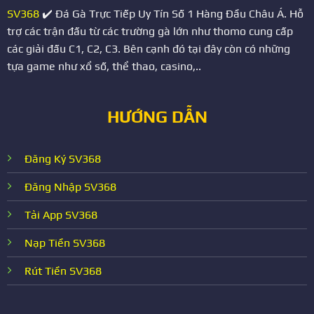
SV368
✔️ Đá Gà Trực Tiếp Uy Tín Số 1 Hàng Đầu Châu Á. Hỗ
chỉ từ 4-5%, giúp người chơi nhận được tỷ lệ ăn cao hơn
trợ các trận đấu từ các trường gà lớn như thomo cung cấp
so với các nhà cái truyền thống.
các giải đấu C1, C2, C3. Bên cạnh đó tại đây còn có những
Casino trực tuyến xứng danh sòng bài thượng lưu tại
tựa game như xổ số, thể thao, casino,..
gia
Trải nghiệm không gian sòng bài 5 sao với dàn Dealer
HƯỚNG DẪN
người thật chuyên nghiệp thông qua các sảnh: AE Sexy,
DG, WM và Evolution.
Đăng Ký SV368
Trò chơi: Đầy đủ từ Baccarat, Roulette, Sicbo (Tài xỉu)
Đăng Nhập SV368
đến Rồng Hổ.
Tải App SV368
Thông số tin cậy: Hệ thống camera góc rộng, chống
gian lận đạt chuẩn GLI, đảm bảo tính minh bạch trong
Nạp Tiền SV368
từng ván bài.
Rút Tiền SV368
Game bài đổi thưởng thú vị cho người chơi thể hiện trí
tuệ vượt trội