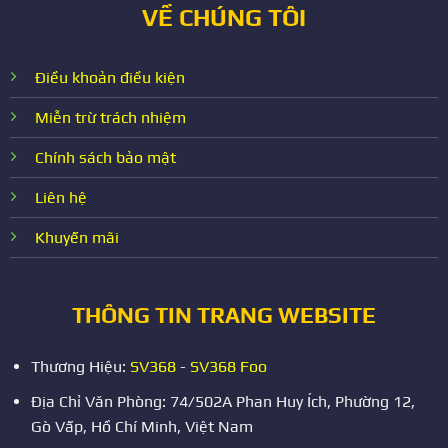
VỀ CHÚNG TÔI
Nơi hội tụ của các tay chơi bài chuyên nghiệp với các tựa
game đậm chất Việt Nam nhưng được nâng cấp đồ họa 3D
đỉnh cao.
Điều khoản điều kiện
Miễn trừ trách nhiệm
Trò chơi:
Tiến lên miền Nam, Phỏm (Tá lả), Mậu binh,
Liêng, Xì tố.
Chính sách bảo mật
Ưu điểm:
Hệ thống chia bài tự động bằng thuật toán
Liên hệ
RNG , loại bỏ hoàn toàn sự can thiệp từ con người.
Khuyến mãi
Nổ hũ & Bắn cá thu hút bởi tính giải trí đỉnh cao,
Jackpot cực lớn
THÔNG TIN TRANG WEBSITE
Sở hữu hơn 100 chủ đề Slot game từ các “ông lớn” như JILI,
PG Soft, CQ9.
Thương Hiệu:
SV368
-
SV368 Foo
Nổ Hũ (Slots): Tỷ lệ nổ hũ (Hit Frequency) đạt mức 25%
Địa Chỉ Văn Phòng:
74/502A Phan Huy Ích, Phường 12,
– 30%, cơ hội trúng Jackpot hàng tỷ đồng mỗi ngày.
Gò Vấp, Hồ Chí Minh, Việt Nam