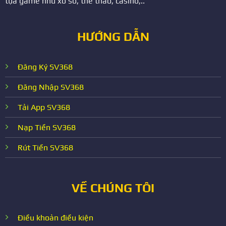
tựa game như xổ số, thể thao, casino,..
HƯỚNG DẪN
Đăng Ký SV368
Đăng Nhập SV368
Tải App SV368
Nạp Tiền SV368
Rút Tiền SV368
VỀ CHÚNG TÔI
Điều khoản điều kiện