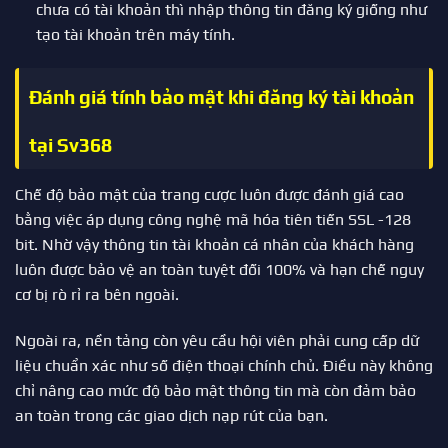
chưa có tài khoản thì nhập thông tin đăng ký giống như
tạo tài khoản trên máy tính.
Đánh giá tính bảo mật khi đăng ký tài khoản
tại Sv368
Chế độ bảo mật của trang cược luôn được đánh giá cao
bằng việc áp dụng công nghệ mã hóa tiên tiến SSL -128
bit. Nhờ vậy thông tin tài khoản cá nhân của khách hàng
luôn được bảo vệ an toàn tuyệt đối 100% và hạn chế nguy
cơ bị rò rỉ ra bên ngoài.
Ngoài ra, nền tảng còn yêu cầu hội viên phải cung cấp dữ
liệu chuẩn xác như số điện thoại chính chủ. Điều này không
chỉ nâng cao mức độ bảo mật thông tin mà còn đảm bảo
an toàn trong các giao dịch nạp rút của bạn.