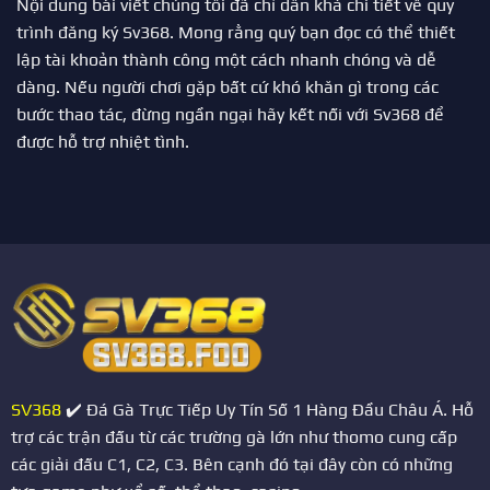
Nội dung bài viết chúng tôi đã chỉ dẫn khá chi tiết về quy
trình
đăng ký Sv368
. Mong rằng quý bạn đọc có thể thiết
lập tài khoản thành công một cách nhanh chóng và dễ
dàng. Nếu người chơi gặp bất cứ khó khăn gì trong các
bước thao tác, đừng ngần ngại hãy kết nối với Sv368 để
được hỗ trợ nhiệt tình.
SV368
✔️ Đá Gà Trực Tiếp Uy Tín Số 1 Hàng Đầu Châu Á. Hỗ
trợ các trận đấu từ các trường gà lớn như thomo cung cấp
các giải đấu C1, C2, C3. Bên cạnh đó tại đây còn có những