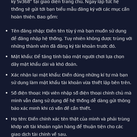
ký Sv368”
tại giao diện trang chủ. Ngay lập tức hệ
thống sẽ gửi tới bạn biểu mẫu đăng ký với các mục cần
hoàn thiện. Bao gồm:
Tên đăng nhập: Điền tên tùy ý mà bạn muốn sử dụng
để đăng nhập hệ thống. Tuy nhiên không được trùng với
những thành viên đã đăng ký tài khoản trước đó.
Mật khẩu: Để tăng tính bảo mật người chơi lựa chọn
dãy mật khẩu dài và khó đoán.
Xác nhận lại mật khẩu: Điền đúng những kí tự mà bạn
sử dụng làm mật khẩu tài khoản vừa thiết lập bên trên.
Số điện thoại: Hội viên nhập số điện thoại chính chủ mà
mình vẫn đang sử dụng để hệ thống dễ dàng gửi thông
báo xác minh khi có vấn đề cần thiết.
Họ tên: Điền chính xác tên thật của mình và phải trùng
khớp với tài khoản ngân hàng để thuận tiện cho các
giao dịch tài chính về sau.