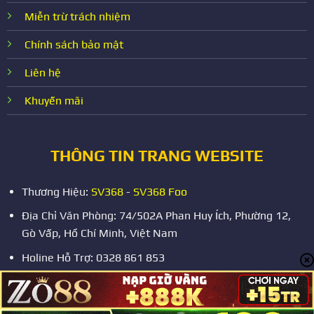
Miễn trừ trách nhiệm
Chính sách bảo mật
Liên hệ
Khuyến mãi
THÔNG TIN TRANG WEBSITE
Thương Hiệu:
SV368
-
SV368 Foo
Địa Chỉ Văn Phòng:
74/502A Phan Huy Ích, Phường 12,
Gò Vấp, Hồ Chí Minh, Việt Nam
Holine Hỗ Trợ:
0328 861 853
Website:
https://chelsea-boots.nl/