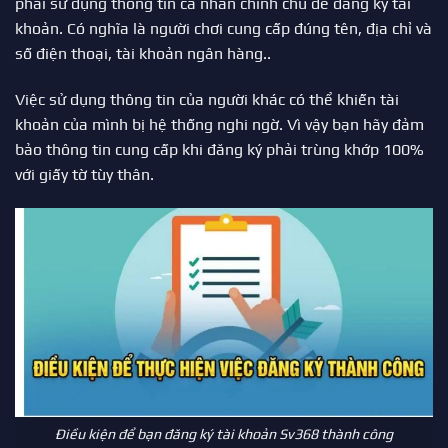
phải sử dụng thông tin cá nhân chính chủ để đăng ký tài
khoản. Có nghĩa là người chơi cung cấp đúng tên, địa chỉ và
số điện thoại, tài khoản ngân hàng..
Việc sử dụng thông tin của người khác có thể khiến tài
khoản của mình bị hệ thống nghi ngờ. Vì vậy bạn hãy đảm
bảo thông tin cung cấp khi đăng ký phải trùng khớp 100%
với giấy tờ tùy thân.
Điều kiện để bạn đăng ký tài khoản Sv368 thành công